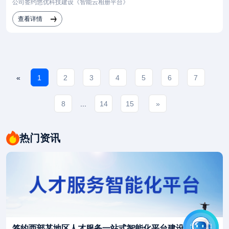
公司签约悠优科技建设《智能云相册平台》
查看详情
«
1
2
3
4
5
6
7
8
...
14
15
»
热门资讯
签约西部某地区人才服务一站式智能化平台建设