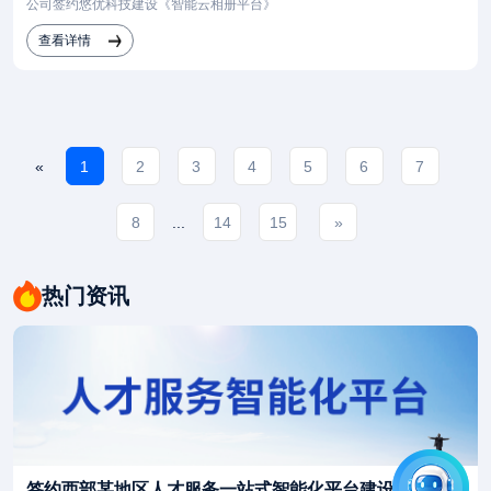
公司签约悠优科技建设《智能云相册平台》
查看详情
«
1
2
3
4
5
6
7
8
...
14
15
»
热门资讯
签约西部某地区人才服务一站式智能化平台建设